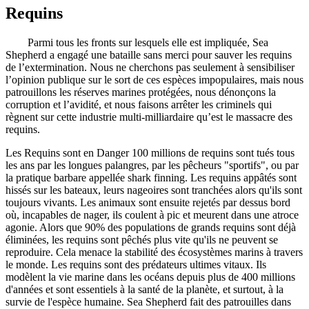
Requins
Parmi tous les fronts sur lesquels elle est impliquée, Sea
Shepherd a engagé une bataille sans merci pour sauver les requins
de l’extermination. Nous ne cherchons pas seulement à sensibiliser
l’opinion publique sur le sort de ces espèces impopulaires, mais nous
patrouillons les réserves marines protégées, nous dénonçons la
corruption et l’avidité, et nous faisons arrêter les criminels qui
règnent sur cette industrie multi-milliardaire qu’est le massacre des
requins.
Les Requins sont en Danger 100 millions de requins sont tués tous
les ans par les longues palangres, par les pêcheurs "sportifs", ou par
la pratique barbare appellée shark finning. Les requins appâtés sont
hissés sur les bateaux, leurs nageoires sont tranchées alors qu'ils sont
toujours vivants. Les animaux sont ensuite rejetés par dessus bord
où, incapables de nager, ils coulent à pic et meurent dans une atroce
agonie. Alors que 90% des populations de grands requins sont déjà
éliminées, les requins sont pêchés plus vite qu'ils ne peuvent se
reproduire. Cela menace la stabilité des écosystèmes marins à travers
le monde. Les requins sont des prédateurs ultimes vitaux. Ils
modèlent la vie marine dans les océans depuis plus de 400 millions
d'années et sont essentiels à la santé de la planète, et surtout, à la
survie de l'espèce humaine. Sea Shepherd fait des patrouilles dans