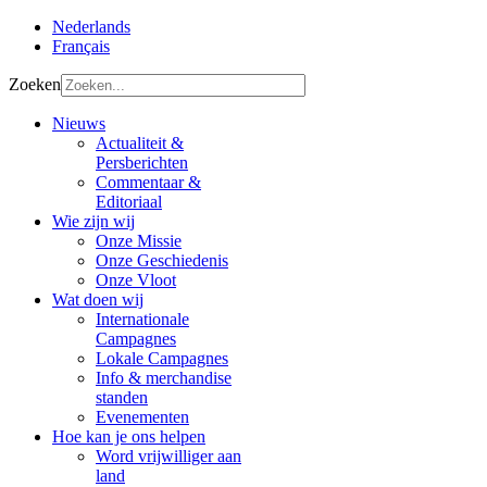
Nederlands
Français
Zoeken
Nieuws
Actualiteit &
Persberichten
Commentaar &
Editoriaal
Wie zijn wij
Onze Missie
Onze Geschiedenis
Onze Vloot
Wat doen wij
Internationale
Campagnes
Lokale Campagnes
Info & merchandise
standen
Evenementen
Hoe kan je ons helpen
Word vrijwilliger aan
land