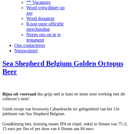
** Vacatures
Word vrijwilliger op
zee
Word donateur
Koop onze officiële
merchandise
Neem ons op in je
testament
Ons contacteren
Nieuwsbrief
Sea Shepherd Belgium Golden Octopus
Beer
𝐁𝐢𝐣𝐧𝐚 𝐮𝐢𝐭 𝐯𝐨𝐨𝐫𝐫𝐚𝐚𝐝 dus grijp snel je kans en steun onze werking met dit
collector's item!
Uniek recept van brouwerij Cabardouche ter gelegenheid van het 15e
jubileum van Sea Shepherd Belgium.
Goudkleurig bier, kruising tussen IPA en tripel, enkel in flessen van 75 cl,
15 euro per fles of per doos van 6 flessen aan 84 euro.