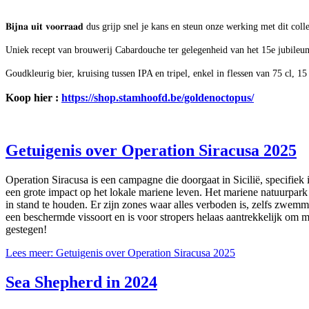
𝐁𝐢𝐣𝐧𝐚 𝐮𝐢𝐭 𝐯𝐨𝐨𝐫𝐫𝐚𝐚𝐝 dus grijp snel je kans en steun onze werking met dit col
Uniek recept van brouwerij Cabardouche ter gelegenheid van het 15e jubile
Goudkleurig bier, kruising tussen IPA en tripel, enkel in flessen van 75 cl, 15
Koop hier :
https://shop.stamhoofd.be/goldenoctopus/
Getuigenis over Operation Siracusa 2025
Operation Siracusa is een campagne die doorgaat in Sicilië, specifiek
een grote impact op het lokale mariene leven. Het mariene natuurpark
in stand te houden. Er zijn zones waar alles verboden is, zelfs zwem
een beschermde vissoort en is voor stropers helaas aantrekkelijk om m
gestegen!
Lees meer: Getuigenis over Operation Siracusa 2025
Sea Shepherd in 2024