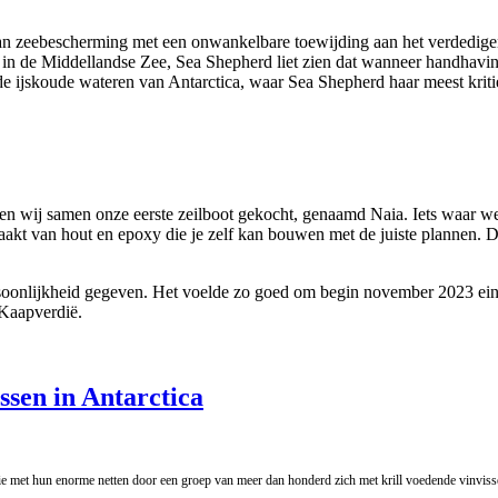
an zeebescherming met een onwankelbare toewijding aan het verdedigen
uig in de Middellandse Zee, Sea Shepherd liet zien dat wanneer handhav
 de ijskoude wateren van Antarctica, waar Sea Shepherd haar meest kritie
ben wij samen onze eerste zeilboot gekocht, genaamd Naia. Iets waar w
kt van hout en epoxy die je zelf kan bouwen met de juiste plannen. De
nlijkheid gegeven. Het voelde zo goed om begin november 2023 einde
 Kaapverdië.
sen in Antarctica
ie met hun enorme netten door een groep van meer dan honderd zich met krill voedende vinvis