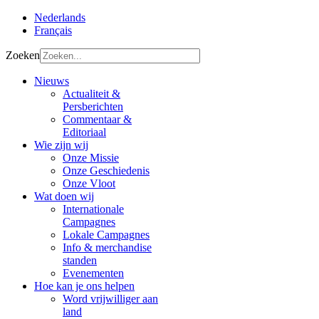
Nederlands
Français
Zoeken
Nieuws
Actualiteit &
Persberichten
Commentaar &
Editoriaal
Wie zijn wij
Onze Missie
Onze Geschiedenis
Onze Vloot
Wat doen wij
Internationale
Campagnes
Lokale Campagnes
Info & merchandise
standen
Evenementen
Hoe kan je ons helpen
Word vrijwilliger aan
land