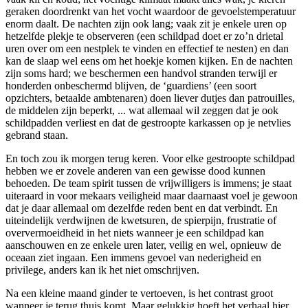
geraken doordrenkt van het vocht waardoor de gevoelstemperatuur
enorm daalt. De nachten zijn ook lang; vaak zit je enkele uren op
hetzelfde plekje te observeren (een schildpad doet er zo’n drietal
uren over om een nestplek te vinden en effectief te nesten) en dan
kan de slaap wel eens om het hoekje komen kijken. En de nachten
zijn soms hard; we beschermen een handvol stranden terwijl er
honderden onbeschermd blijven, de ‘guardiens’ (een soort
opzichters, betaalde ambtenaren) doen liever dutjes dan patrouilles,
de middelen zijn beperkt, ... wat allemaal wil zeggen dat je ook
schildpadden verliest en dat de gestroopte karkassen op je netvlies
gebrand staan.
En toch zou ik morgen terug keren. Voor elke gestroopte schildpad
hebben we er zovele anderen van een gewisse dood kunnen
behoeden. De team spirit tussen de vrijwilligers is immens; je staat
uiteraard in voor mekaars veiligheid maar daarnaast voel je gewoon
dat je daar allemaal om dezelfde reden bent en dat verbindt. En
uiteindelijk verdwijnen de kwetsuren, de spierpijn, frustratie of
oververmoeidheid in het niets wanneer je een schildpad kan
aanschouwen en ze enkele uren later, veilig en wel, opnieuw de
oceaan ziet ingaan. Een immens gevoel van nederigheid en
privilege, anders kan ik het niet omschrijven.
Na een kleine maand ginder te vertoeven, is het contrast groot
wanneer je terug thuis komt. Maar gelukkig hoeft het verhaal hier