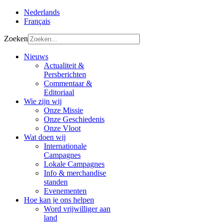
Nederlands
Français
Zoeken
Nieuws
Actualiteit &
Persberichten
Commentaar &
Editoriaal
Wie zijn wij
Onze Missie
Onze Geschiedenis
Onze Vloot
Wat doen wij
Internationale
Campagnes
Lokale Campagnes
Info & merchandise
standen
Evenementen
Hoe kan je ons helpen
Word vrijwilliger aan
land