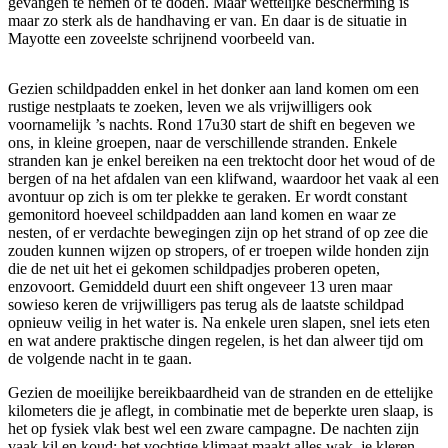
gevangen te nemen of te doden. Maar wettelijke bescherming is
maar zo sterk als de handhaving er van. En daar is de situatie in
Mayotte een zoveelste schrijnend voorbeeld van.
Gezien schildpadden enkel in het donker aan land komen om een
rustige nestplaats te zoeken, leven we als vrijwilligers ook
voornamelijk ’s nachts. Rond 17u30 start de shift en begeven we
ons, in kleine groepen, naar de verschillende stranden. Enkele
stranden kan je enkel bereiken na een trektocht door het woud of de
bergen of na het afdalen van een klifwand, waardoor het vaak al een
avontuur op zich is om ter plekke te geraken. Er wordt constant
gemonitord hoeveel schildpadden aan land komen en waar ze
nesten, of er verdachte bewegingen zijn op het strand of op zee die
zouden kunnen wijzen op stropers, of er troepen wilde honden zijn
die de net uit het ei gekomen schildpadjes proberen opeten,
enzovoort. Gemiddeld duurt een shift ongeveer 13 uren maar
sowieso keren de vrijwilligers pas terug als de laatste schildpad
opnieuw veilig in het water is. Na enkele uren slapen, snel iets eten
en wat andere praktische dingen regelen, is het dan alweer tijd om
de volgende nacht in te gaan.
Gezien de moeilijke bereikbaardheid van de stranden en de ettelijke
kilometers die je aflegt, in combinatie met de beperkte uren slaap, is
het op fysiek vlak best wel een zware campagne. De nachten zijn
vaak kil en koud; het vochtige klimaat maakt alles wak, je kleren