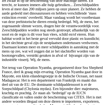
zet zwaar in op de bescherming van deze machtige dieren. En
terecht, ze kunnen immers alle hulp gebruiken... Zeeschildpadden
leven al meer dan 200 miljoen jaren op onze planeet. Ze hebben de
aarde gedeeld met dinosaurussen en hebben verschillende ‘mass
extinction events’ overleefd. Maar vandaag wordt het voortbestaan
van deze prehistorische dieren ernstig bedreigd. Wij, de mens, het
zogenaamde slimste wezen, dragen hier de verantwoordelijk voor.
Zeeschildpadden worden nog steeds gestroopt; afhankelijk van de
soort en de regio is dit voor hun vlees, schild en/of eieren. Hun
habitat wordt in het beste geval vervuild door plastic en kunstlicht;
in het slechtste geval zijn de nestplaatsen ondertussen verdwenen.
Daarnaast komen meer en meer schildpadden in aanraking met de
mens op zee, wat wil zeggen dat ze het slachtoffer worden van
bootongevallen, verstrikt geraken in afval of bijvangst zijn van de
industriële visserij. Wij, de mens.
Net terug van Operation Nyamba, georganiseerd door Sea Shepherd
France, deel ik graag mijn ervaring. Operation Nyamba gaat door in
Mayotte, een klein eilandengroepje in de Indische Oceaan, net naast
Madagascar. Het is een departement van Frankrijk en maakt dus
deel uit van de EU. De dominante schildpaddensoort is er de
Soepschildpad (Chylonia mydas). Een bijzonder dier: majestueus,
krachtig en prachtig. Ze staan als ‘bedreigd’ op de IUCN
classificatie en vallen onder de bescherming van CITES. Het is met
andere woorden illegaal om deze dieren te importeren, exporteren,